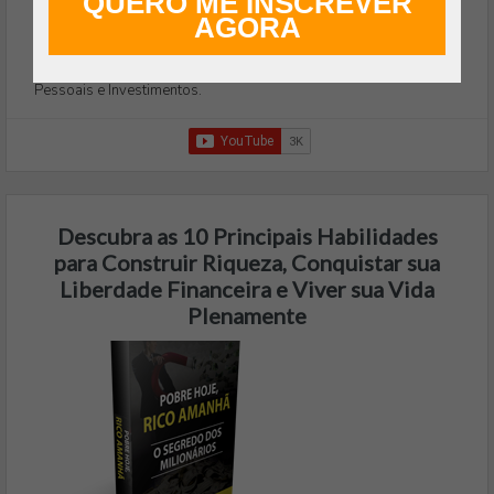
QUERO ME INSCREVER
Hoje, com mais de 12 anos de experiência em
AGORA
Empreendedorismo, é criador do Curso Riqueza Automática e do
Blog William Hunt - que está repleto de conteúdo sobre Finanças
Pessoais e Investimentos.
Descubra as 10 Principais Habilidades
para Construir Riqueza, Conquistar sua
Liberdade Financeira e Viver sua Vida
Plenamente