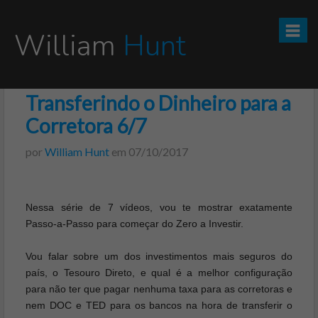
William
Hunt
Transferindo o Dinheiro para a
CURSO TESOURO DIRETO PRO
Corretora 6/7
CURSO SEGREDOS DOS INVESTIMENTOS PARA INICIANTES
por
William Hunt
em
07/10/2017
VÍDEOS
Nessa série de 7 vídeos, vou te mostrar exatamente
INFOGRÁFICOS
Passo-a-Passo para começar do Zero a Investir.
POSTS
Vou falar sobre um dos investimentos mais seguros do
país, o Tesouro Direto, e qual é a melhor configuração
PODCAST
para não ter que pagar nenhuma taxa para as corretoras e
nem DOC e TED para os bancos na hora de transferir o