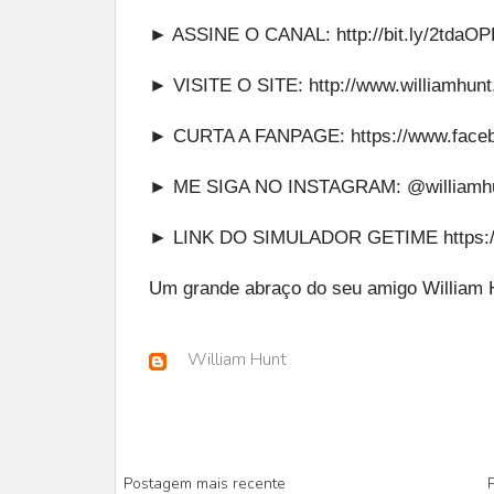
► ASSINE O CANAL:
http://bit.ly/2tdaO
► VISITE O SITE:
http://www.williamhun
► CURTA A FANPAGE:
https://www.face
► ME SIGA NO INSTAGRAM:
@williamhu
► LINK DO SIMULADOR GETIME
https:
Um grande abraço do seu amigo William 
William Hunt
Postagem mais recente
P