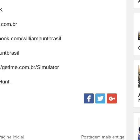
PK
t.com.br
book.com/williamhuntbrasil
ntbrasil
//getime.com.br/Simulator
Hunt.
ágina inicial
Postagem mais antiga