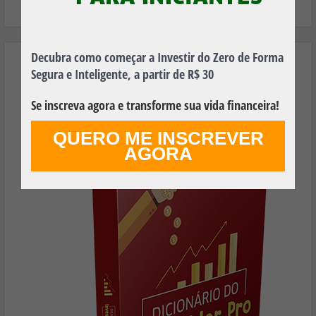
Decubra como começar a Investir do Zero de Forma
Aprenda os Principais Termos Financeiros
Segura e Inteligente, a partir de R$ 30
Utilizados no Mundo dos Investimentos e
Faça Seu Dinheiro Render Mais!
Se inscreva agora e transforme sua vida financeira!
QUERO ME INSCREVER
AGORA