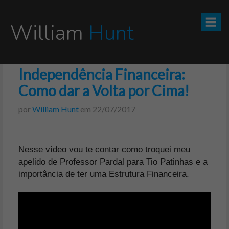
William
Hunt
Independência Financeira:
CURSO TESOURO DIRETO PRO
Como dar a Volta por Cima!
CURSO SEGREDOS DOS INVESTIMENTOS PARA INICIANTES
por
William Hunt
em
22/07/2017
VÍDEOS
Nesse vídeo vou te contar como troquei meu
INFOGRÁFICOS
apelido de Professor Pardal para Tio Patinhas e a
importância de ter uma Estrutura Financeira.
POSTS
PODCAST