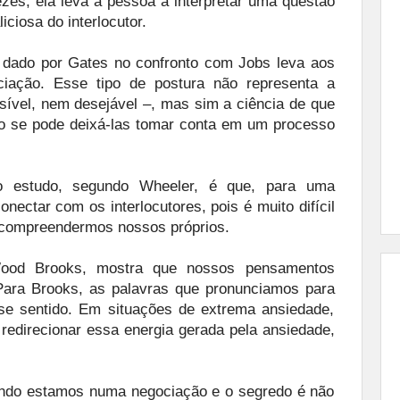
es, ela leva a pessoa a interpretar uma questão
iosa do interlocutor.
a dado por Gates no confronto com Jobs leva aos
ciação. Esse tipo de postura não representa a
ível, nem desejável –, mas sim a ciência de que
ão se pode deixá-las tomar conta em um processo
 estudo, segundo Wheeler, é que, para uma
ectar com os interlocutores, pois é muito difícil
 compreendermos nossos próprios.
Wood Brooks, mostra que nossos pensamentos
ara Brooks, as palavras que pronunciamos para
e sentido. Em situações de extrema ansiedade,
redirecionar essa energia gerada pela ansiedade,
uando estamos numa negociação e o segredo é não