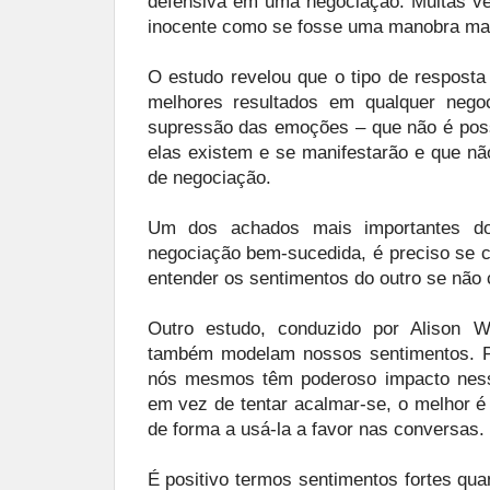
defensiva em uma negociação. Muitas vez
inocente como se fosse uma manobra malic
O estudo revelou que o tipo de respost
melhores resultados em qualquer nego
supressão das emoções – que não é poss
elas existem e se manifestarão e que n
de negociação.
Um dos achados mais importantes do
negociação bem-sucedida, é preciso se con
entender os sentimentos do outro se não
Outro estudo, conduzido por Alison 
também modelam nossos sentimentos. P
nós mesmos têm poderoso impacto ness
em vez de tentar acalmar-se, o melhor é 
de forma a usá-la a favor nas conversas.
É positivo termos sentimentos fortes q